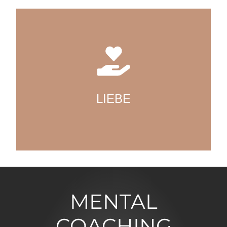
Es geht weniger um die romantische Liebe als vielmehr
um die Energie, die aus der Liebe entsteht. Wir
verändern nahezu augenblicklich unsere
Energiefrequenz und unsere Ausstrahlung, wenn wir in
Liebe sind, aus Liebe handeln oder Dinge mit Liebe
betrachten können. Das Potenzial, das sich daraus
LIEBE
ergibt, ist unbeschreiblich, gerade auch im beruflichen
Erfolg.
MENTAL
COACHING